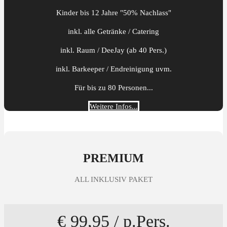
Kinder bis 12 Jahre "50% Nachlass"
inkl. alle Getränke / Catering
inkl. Raum / DeeJay (ab 40 Pers.)
inkl. Barkeeper / Endreinigung uvm.
Für bis zu 80 Personen...
Weitere Infos...
PREMIUM
ALL INKLUSIV PAKET
€ 99,95 / p.Pers.